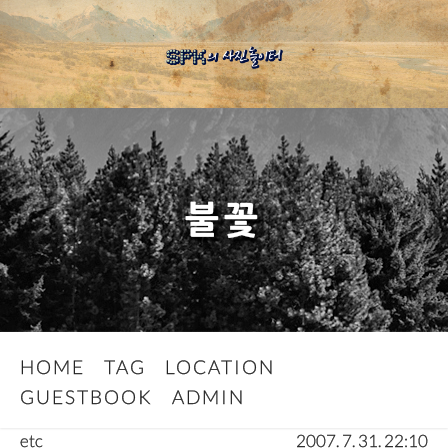
불꽃
HOME
TAG
LOCATION
GUESTBOOK
ADMIN
etc
2007. 7. 31. 22:10