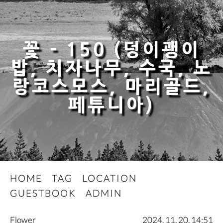
꽃 - 150 (덩이괭이
밥, 치자나무, 수국, 노
랑코스모스, 마리골드,
페튜니아)
HOME
TAG
LOCATION
GUESTBOOK
ADMIN
Flower
2024. 11. 20. 14:51