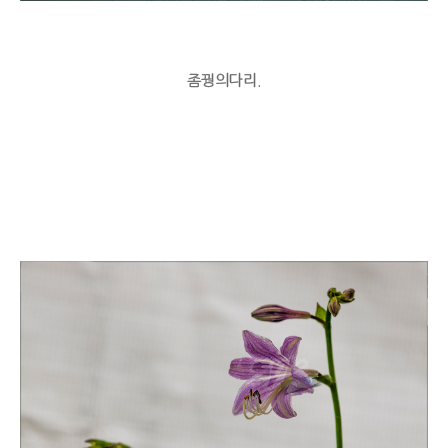
좀꿩의다리.