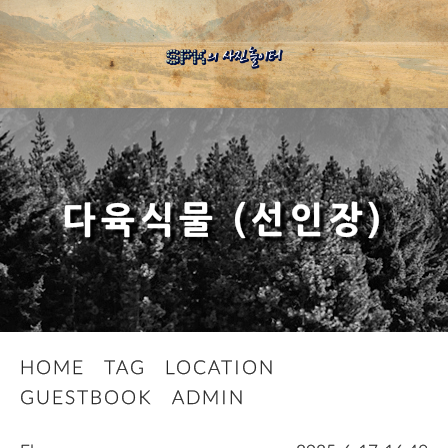
다육식물 (선인장)
HOME
TAG
LOCATION
GUESTBOOK
ADMIN