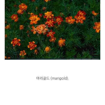
마리골드 (marigold).