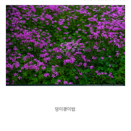
덩이괭이밥.