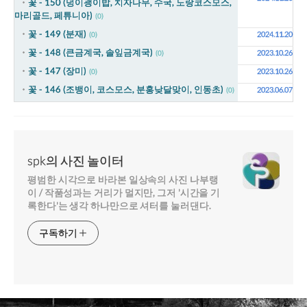
꽃 - 150 (덩이괭이밥, 치자나무, 수국, 노랑코스모스,
마리골드, 페튜니아)
(0)
꽃 - 149 (분재)
2024.11.20
(0)
꽃 - 148 (큰금계국, 솔잎금계국)
2023.10.26
(0)
꽃 - 147 (장미)
2023.10.26
(0)
꽃 - 146 (조뱅이, 코스모스, 분홍낮달맞이, 인동초)
2023.06.07
(0)
spk의 사진 놀이터
평범한 시각으로 바라본 일상속의 사진 나부랭
이 / 작품성과는 거리가 멀지만, 그저 '시간을 기
록한다'는 생각 하나만으로 셔터를 눌러댄다.
구독하기