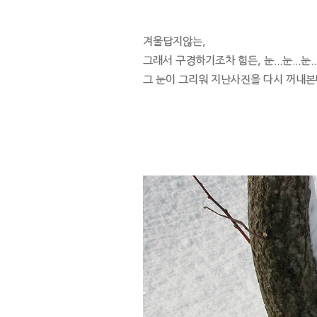
겨울답지않는,
그래서 구경하기조차 힘든, 눈...눈...눈..
그 눈이 그리워 지난사진을 다시 꺼내본