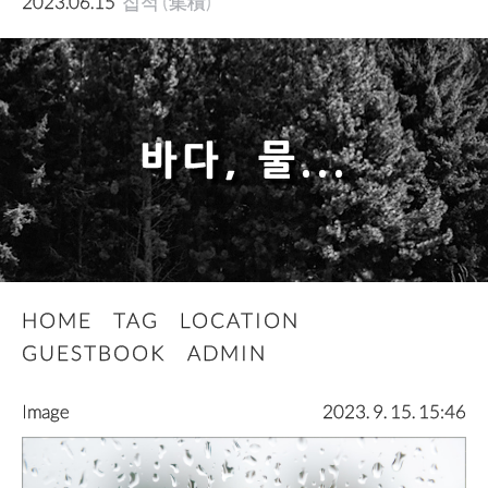
2023.06.15
집적 (集積)
바다, 물...
HOME
TAG
LOCATION
GUESTBOOK
ADMIN
Image
2023. 9. 15. 15:46