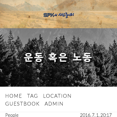
운동 혹은 노동
HOME
TAG
LOCATION
GUESTBOOK
ADMIN
People
2016. 7. 1. 20:17