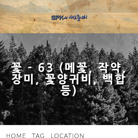
꽃 - 63 (메꽃, 작약,
장미, 꽃양귀비, 백합
등)
HOME
TAG
LOCATION