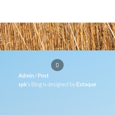
Admin
/
Post
spk
's Blog is designed by
Estoque