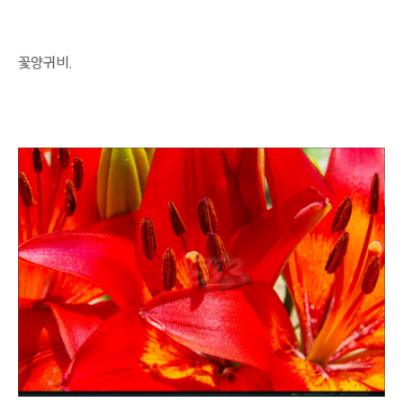
꽃양귀비.