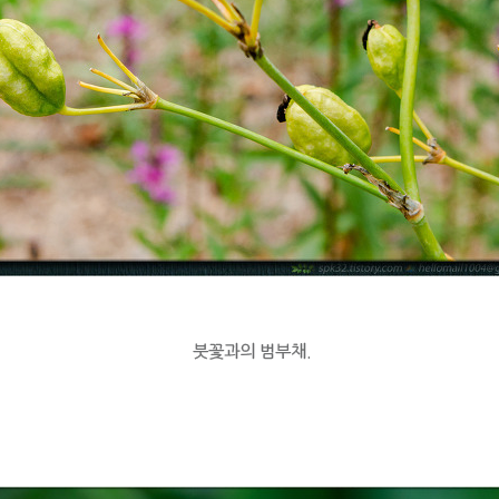
붓꽃과의 범부채.