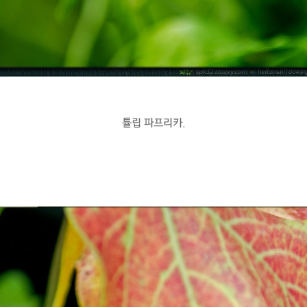
튤립 파프리카.