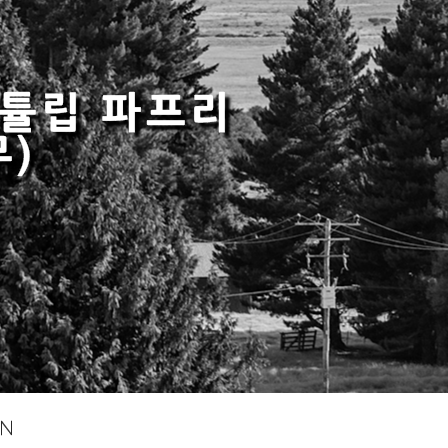
, 튤립 파프리
무)
IN