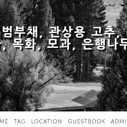
 (범부채, 관상용 고추
, 목화, 모과, 은행나
ME
TAG
LOCATION
GUESTBOOK
ADM