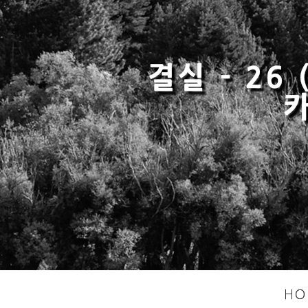
결실 - 26
카
HO