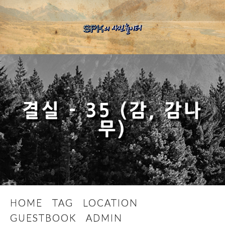
결실 - 35 (감, 감나
무)
HOME
TAG
LOCATION
GUESTBOOK
ADMIN