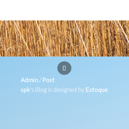
Admin
/
Post
spk
's Blog is designed by
Estoque