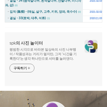
결실 - 34 (좀작살나무, 흰작살나무, 산딸나무, 미니사
2021.02.03
과, 감)
(0)
집적 (集積) - (매실, 살구, 고추, 키위, 양파, 옥수수)
2021.02.02
(0)
결실 - 33(호박, 대추, 석류)
2020.11.03
(1)
spk의 사진 놀이터
평범한 시각으로 바라본 일상속의 사진 나부랭
이 / 작품성과는 거리가 멀지만, 그저 '시간을 기
록한다'는 생각 하나만으로 셔터를 눌러댄다.
구독하기