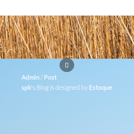
Admin
/
Post
spk
's Blog is designed by
Estoque