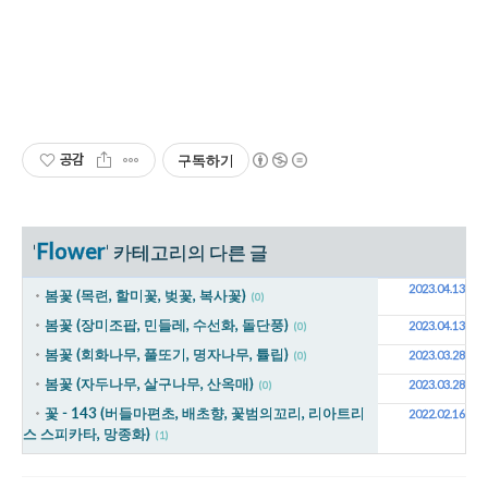
공감
구독하기
Flower
'
' 카테고리의 다른 글
2023.04.13
봄꽃 (목련, 할미꽃, 벚꽃, 복사꽃)
(0)
봄꽃 (장미조팝, 민들레, 수선화, 돌단풍)
2023.04.13
(0)
봄꽃 (회화나무, 풀또기, 명자나무, 튤립)
2023.03.28
(0)
봄꽃 (자두나무, 살구나무, 산옥매)
2023.03.28
(0)
꽃 - 143 (버들마편초, 배초향, 꽃범의꼬리, 리아트리
2022.02.16
스 스피카타, 망종화)
(1)