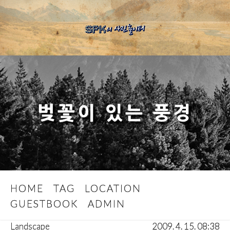
벚꽃이 있는 풍경
HOME
TAG
LOCATION
GUESTBOOK
ADMIN
Landscape
2009. 4. 15. 08:38