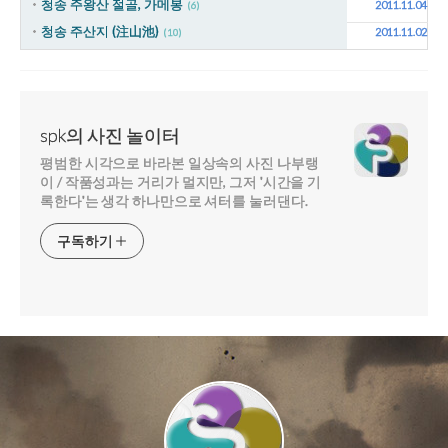
청송 주왕산 절골, 가메봉
2011.11.04
(6)
청송 주산지 (注山池)
2011.11.02
(10)
spk의 사진 놀이터
평범한 시각으로 바라본 일상속의 사진 나부랭
이 / 작품성과는 거리가 멀지만, 그저 '시간을 기
록한다'는 생각 하나만으로 셔터를 눌러댄다.
구독하기