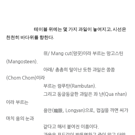
테이블 위에는 몇 가지 과일이 놓여지고, 시선은
천천히 바다위를 향한다.
위/ Mang cut(망꿋)이라 부르는 망고스틴
(Mangosteen).
아래/ 촘촘히 털이난 듯한 과일은 쫌쫌
(Chom Chom)이라
부르는 람푸탄(Rambutan).
그리고 동글동글한 과일은 콰 냔(Qua nhan)
이라 부르는
용안(龍眼, Longyan)으로, 껍질을 까면 씨가
마치 용의 눈과
같다고 해서 붙여진 이름이다.
과육은 포도같이 반투명하고 즙이 많고 단맛