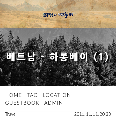
베트남 - 하롱베이 (1)
HOME
TAG
LOCATION
GUESTBOOK
ADMIN
Travel
2011. 11. 11. 20:33