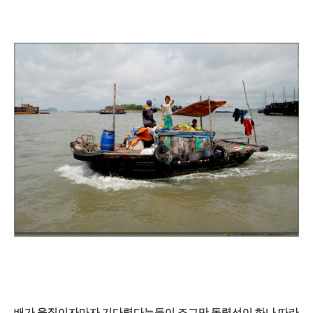
배가 움직이자마자 기다렸다는듯이 조그만 동력선이 하나 따라