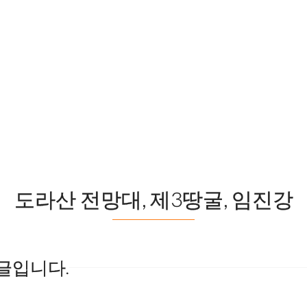
*****
도라산 전망대, 제3땅굴, 임진강
글입니다.