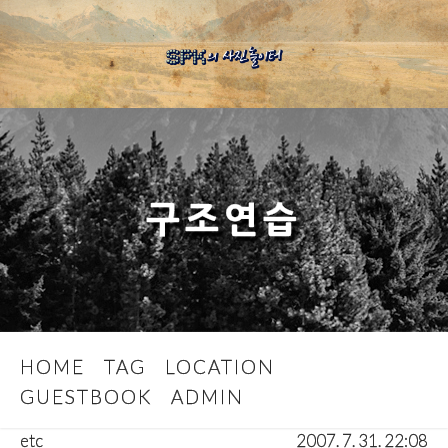
구조연습
HOME
TAG
LOCATION
GUESTBOOK
ADMIN
etc
2007. 7. 31. 22:08