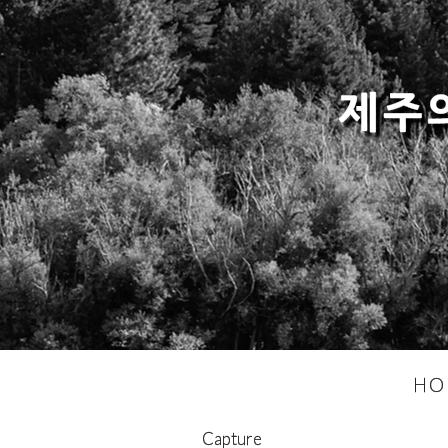
제주
HO
Capture