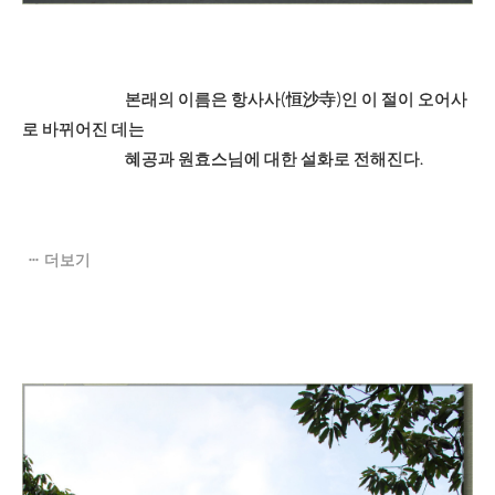
본래의 이름은 항사사(
恒
沙
寺)인 이 절이
오어사
로 바뀌어진 데는
혜공과 원효스님에 대한 설화로 전해진다.
더보기