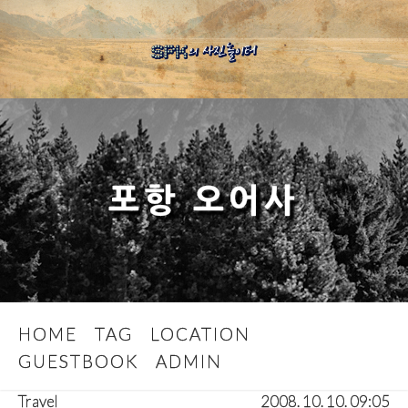
포항 오어사
HOME
TAG
LOCATION
GUESTBOOK
ADMIN
Travel
2008. 10. 10. 09:05