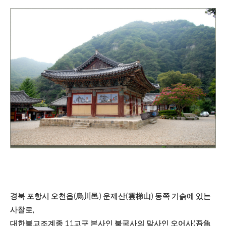
경북 포항시 오천읍(
烏
川
邑
) 운제산(
雲梯
山
) 동쪽 기슭에 있는
사찰로,
대한불교조계종 11교구 본사인 불국사의 말사인 오어사(吾魚