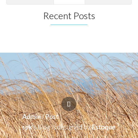
Recent Posts
Admin
/
Post
spk
's Blog is designed by
Estoque