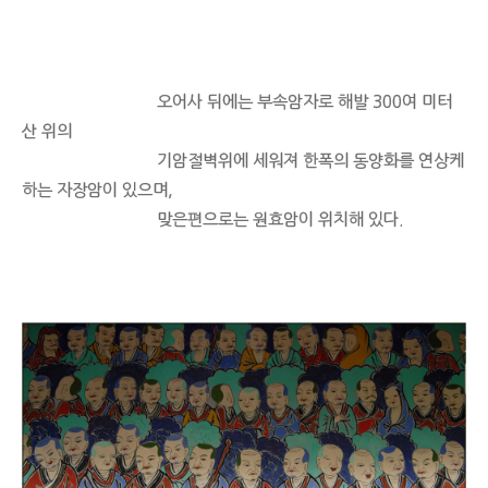
오어사 뒤에는 부속암자로 해발 300여 미터
산 위의
기암절벽위에 세워져 한폭의 동양화를 연상케
하는 자장암이 있으며,
맞은편으로는 원효암이 위치해 있다.