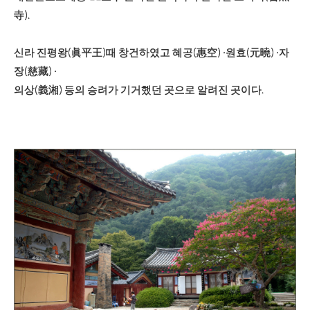
寺).
신라 진평왕(
眞
平
王)
때 창건하였고 혜공(
惠
空
) ·원효(
元
曉
) ·자
장(
慈
藏
) ·
의상(
義
湘
) 등의 승려가 기거했던 곳으로 알려진 곳이다.