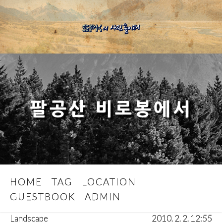
팔공산 비로봉에서
HOME
TAG
LOCATION
GUESTBOOK
ADMIN
Landscape
2010. 2. 2. 12:55