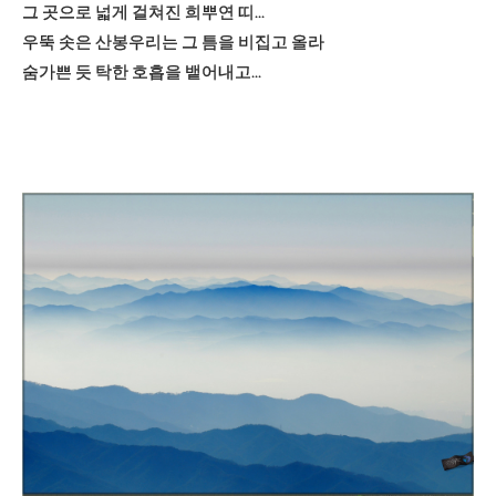
그 곳으로 넓게 걸쳐진 희뿌연 띠...
우뚝 솟은 산봉우리는 그 틈을 비집고 올라
숨가쁜 듯 탁한 호흡을 뱉어내고...