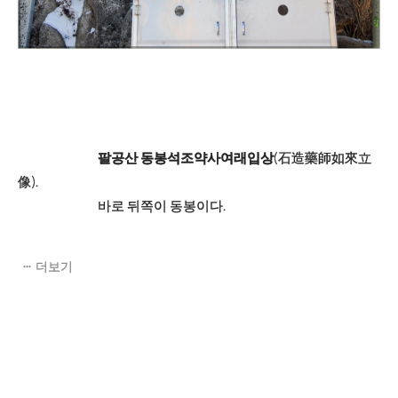
팔공산 동봉석조약사여래입상
(石造藥師如來立
像).
바로 뒤쪽이 동봉이다.
더보기