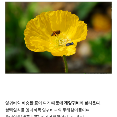
양귀비와 비슷한 꽃이 피기 때문에
개양귀비
라
불리운다.
쌍떡잎식물 양귀비목 양귀비과의 두해살이풀이며,
우미인초(虞美人草), 애기아편꽃이라고도 한다.