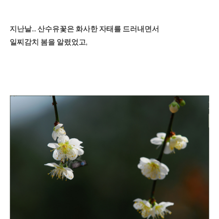
지난날... 산수유꽃은 화사한 자태를 드러내면서
일찌감치 봄을 알렸었고,