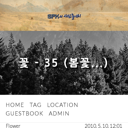
꽃 - 35 (봄꽃...)
HOME
TAG
LOCATION
GUESTBOOK
ADMIN
Flower
2010. 5. 10. 12:01