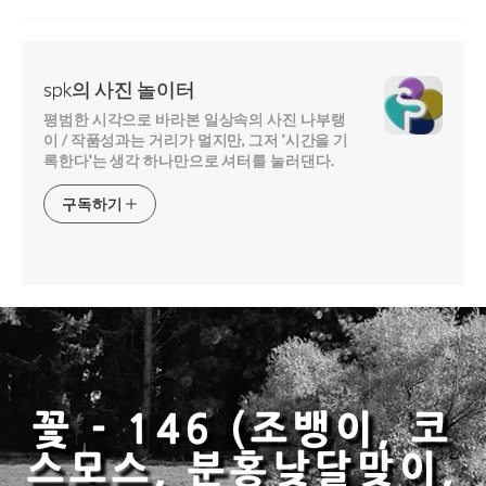
spk의 사진 놀이터
평범한 시각으로 바라본 일상속의 사진 나부랭
이 / 작품성과는 거리가 멀지만, 그저 '시간을 기
록한다'는 생각 하나만으로 셔터를 눌러댄다.
구독하기
꽃 - 146 (조뱅이, 코
스모스, 분홍낮달맞이,