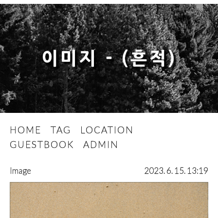
이미지 - (흔적)
HOME
TAG
LOCATION
GUESTBOOK
ADMIN
Image
2023. 6. 15. 13:19