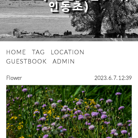
인동초)
HOME
TAG
LOCATION
GUESTBOOK
ADMIN
Flower
2023. 6. 7. 12:39