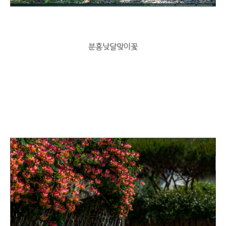
분홍낮달맞이꽃