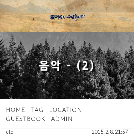
음악 - (2)
HOME
TAG
LOCATION
GUESTBOOK
ADMIN
etc
2015. 2. 8. 21:57