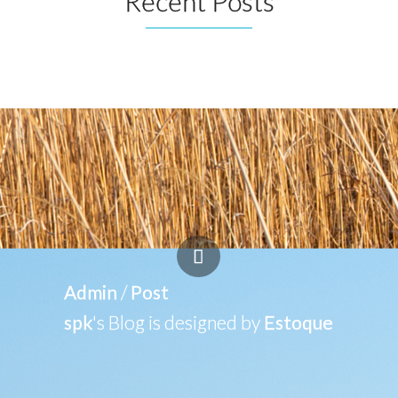
Recent Posts
Admin
/
Post
spk
's Blog is designed by
Estoque